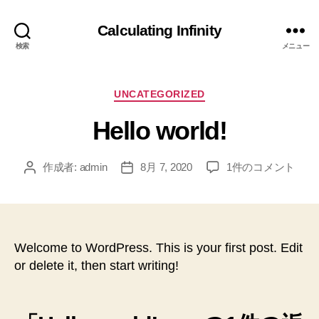
Calculating Infinity
検索
メニュー
カ
UNCATEGORIZED
テ
Hello world!
ゴ
リ
ー
Hello
作成者:
admin
8月 7, 2020
1件のコメント
投
投
world!
稿
稿
へ
者
日
の
Welcome to WordPress. This is your first post. Edit
or delete it, then start writing!